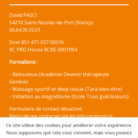
David PASCI
54210 Saint-Nicolas-de-Port (Nancy)
06.64.35.55.01
Siret 851 471 037 00016
RC PRO Hiscox RCBE 0001994
Formations :
- Rebouteux (Académie Devenir thérapeute
Genève)
- Massage sportif et deep tissue (Tara bien-être)
- Initiation au magnétisme (Ecole Tous guérisseurs)
Formulaire de contact désactivé.
Merci de me contacter via les informations ci-
dessous.
Ce site utilise des cookies pour améliorer votre expérience.
Nous supposons que cela vous convient, mais vous pouvez